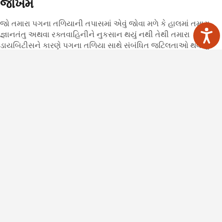
જોખમ
જો તમારા પગના તળિયાની તપાસમાં એવું જોવા મળે કે હાલમાં તમારા
જ્ઞાનતંતુ અથવા રક્તવાહિનીને નુકસાન થયું નથી તેથી તમારા
ડાયબિટીસને કારણે પગના તળિયા સાથે સંબંધિત જટિલતાઓ થવાનું
જોખમ તમારા પર ઓછું છે.
તમારા ડાયબિટીસને, કોલેસ્ટેરોલ અને રક્તદાબને કાબૂમાં રાખવા અને
યોગ્ય રીતે તાલીમ મેળવેલ પ્રોફેશનલ દ્વારા દર વર્ષે તમારા પગનાં
તળિયાંની તપાસ કરાવવાથી તમારાં પગનાં તળિયામાં સમસ્યાઓ થવાનું
જોખમ ઓછું થશે.
જો તમે ધૂમ્રપાન કરતા હો તો તમે તે બંધ કરો એવી ભારપૂર્વક ભલામણ
કરવામાં આવે છે.
તમારાં પગનાં તળિયાં સારી સ્થિતિમાં હોવાથી તમને પગ સાથે સંબંધિત
નિયમિત સારવારની જરૂર નથી.
જો તમે આ પત્રિકામાં આપેલી સરળ સલાહનું પાલન કરો તો તમને કોઈ
વિશિષ્ટ સમસ્યા ન થાય તે સિવાય તમે તમારા પગની સંભાળ જાતે લઈ
શકશો.