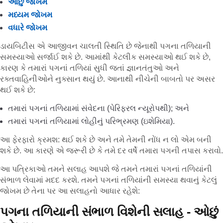
ઓછું જોખમ
મધ્યમ જોખમ
વધારે જોખમ
ડાયબિટીસ એ આજીવન ચાલતી સ્થિતિ છે જેનાથી પગના તળિયાની
સમસ્યાઓ સર્જાઈ શકે છે. આમાંથી કેટલીક સમસ્યાઓ થઈ શકે છે,
કારણ કે તમારાં પગનાં તળિયાં સુધી જતાં જ્ઞાનતંતુઓ અને
રક્તવાહિનીઓને નુક્સાન થયું છે. આનાથી નીચેની બાબતો પર અસર
થઈ શકે છે:
તમારાં પગનાં તળિયામાં સંવેદના (પેરિફરલ ન્યૂરોપથી); અને
તમારાં પગનાં તળિયામાં લોહીનું પરિભ્રમણ (ઇશેમિયા).
આ ફેરફારો ક્રમશ: થઈ શકે છે અને તમે તેમની નોંધ ન લો એમ બની
શકે છે. આ કારણે એ જરૂરી છે કે તમે દર વર્ષે તમારા પગની તપાસ કરાવો.
આ પત્રિકાઓ તમને સલાહ આપશે જે તમને તમારાં પગનાં તળિયાંની
સંભાળ લેવામાં મદદ કરશે. તમને પગનાં તળિયાંની સમસ્યા થવાનું કેટલું
જોખમ છે તેના પર આ સલાહનો આધાર રહેશે:
પગના તળિયાની સંભાળ વિશેની સલાહ - ઓછું