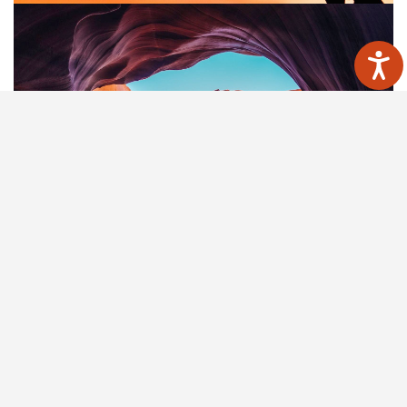
Heading
Pellentesque habitant morbi tristique senectus et netus et
malesuada fames ac turpis egestas. Vestibulum tortor
quam, feugiat vitae, ultricies eget, tempor sit amet, ante.
Donec eu libero sit amet quam egestas semper. Aenean
ultricies mi vitae est. Mauris placerat eleifend leo.